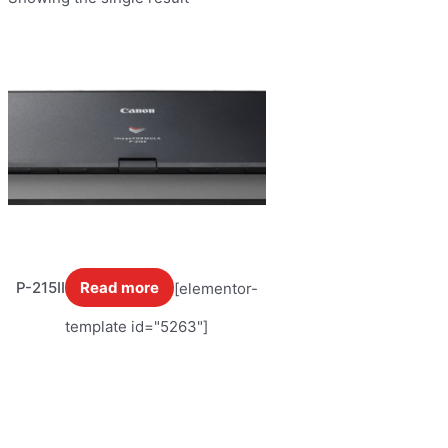
P-215II
Read more
[elementor-
template id="5263"]