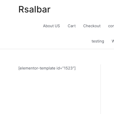
Rsalbar
About US
Cart
Checkout
con
testing
W
[elementor-template id=”1523″]